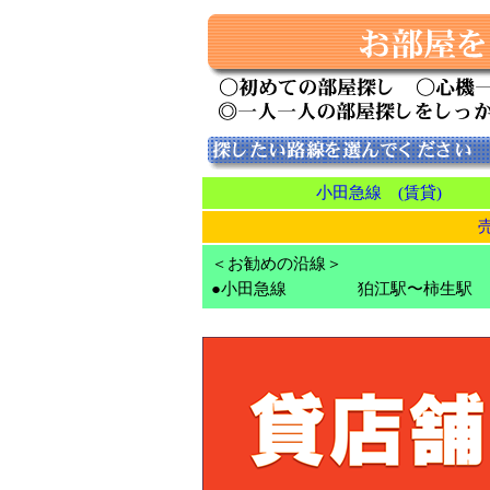
小田急線 (賃貸)
＜お勧めの沿線＞
●小田急線
狛江駅〜柿生駅