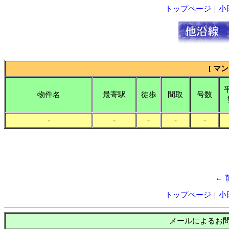
トップページ
｜
小
[ マ
物件名
最寄駅
徒歩
間取
号数
-
-
-
-
-
←
トップページ
｜
小
メールによるお