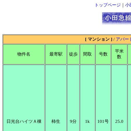
トップページ
｜
小
[ マンション ]
/
アパー
平米
物件名
最寄駅
徒歩
間取
号数
数
日光台ハイツＡ棟
柿生
9分
1k
101号
25.0