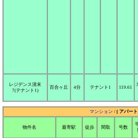
レジデンス清末
百合ヶ丘
4分
テナント1
119.61
7(テナント1)
マンション
/
[ アパート 
物件名
最寄駅
徒歩
間取
号数