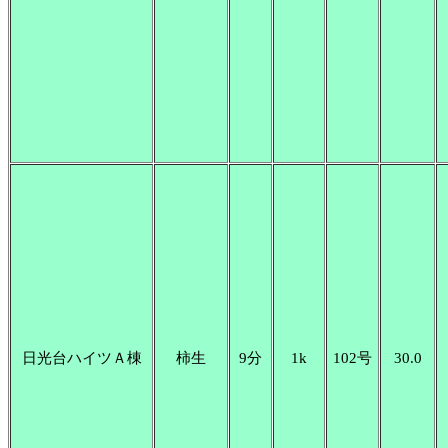
日光台ハイツＡ棟
柿生
9分
1k
102号
30.0