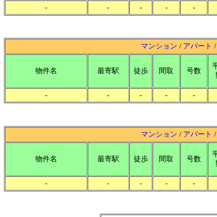
-
-
-
-
-
マンション
/
アパート
物件名
最寄駅
徒歩
間取
号数
-
-
-
-
-
マンション
/
アパート
物件名
最寄駅
徒歩
間取
号数
-
-
-
-
-